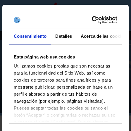
EQUIPOS
ES
(Esc)
ENTRADAS
TIENDA
EMPRESAS
PRIMER EQUIPO
CELTA FORTUNA
Consentimiento
Detalles
Acerca de las cookies
ACTUALIDAD
JUGADORES
CLASIFICACIÓN
PARTIDOS
PARTE MÉDICO
AS CELTAS
AS CELTAS SPORTING
Esta página web usa cookies
CELTA INTEGRA
ESPORTS
PRIMER EQUIPO
Utilizamos cookies propias que son necesarias
para la funcionalidad del Sitio Web, así como
ALTAY BAYINDIR, NUEVO MURO PARA LA PORTERÍA
A Canteira
CELESTE
cookies de terceros para fines analíticos y para
JUVENIL A
JUVENIL B
mostrarte publicidad personalizada en base a un
IR A LA NOTICIA
CADETE A
CADETE B
perfil elaborado a partir de tus hábitos de
navegación (por ejemplo, páginas visitadas).
INFANTIL A
INFANTIL B
Equipos
Primer equipo
Inicio
Puedes aceptar todas las cookies pulsando el
ALEVÍN A
ALEVÍN B
botón “Aceptar” o configurarlas o rechazar su uso
BENJAMÍN A
BENJAMÍN B
pulsando el botón “Configurar”. Puede obtener
más información
aquí
.
CADETE AS CELTAS