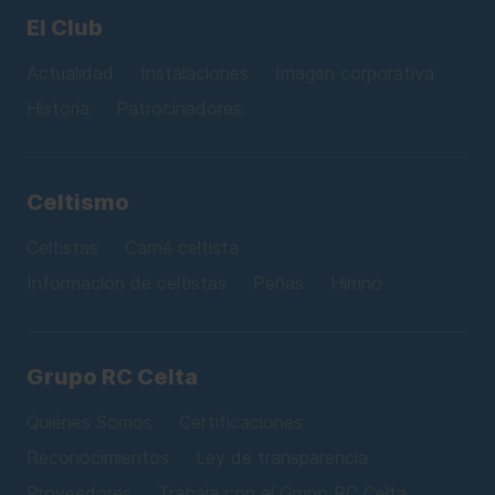
El Club
Actualidad
Instalaciones
Imagen corporativa
Historia
Patrocinadores
Celtismo
Celtistas
Carné celtista
Información de celtistas
Peñas
Himno
Grupo RC Celta
Quiénes Somos
Certificaciones
Reconocimientos
Ley de transparencia
Proveedores
Trabaja con el Grupo RC Celta