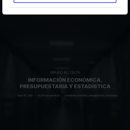
GRUPO RC CELTA
INFORMACIÓN ECONÓMICA,
PRESUPUESTARIA Y ESTADÍSTICA
Grupo RC Celta
Ley de transparencia
Información económica, presupuestaria y estadística
Inicio