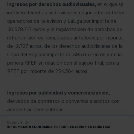
Ingresos por derechos audiovisuales,
en el que se
incluyen derechos audiovisuales negociados entre los
operadores de televisión y LaLiga por importe de
50.579.717 euros y la regularización de derechos de
retransmisión de temporadas anteriores por importe
de -2.727 euros, de los derechos audiovisuales de la
Copa del Rey por importe de 395.657 euros y de la
primera RFEF en relación con el equipo filial, con la
RFEF por importe de 254.564 euros.
Ingresos por publicidad y comercialización,
derivados de contratos o convenios suscritos con
administraciones públicas:
Con fecha 5 de agosto de 2022, la sociedad
Estás viendo
INFORMACIÓN ECONÓMICA, PRESUPUESTARIA Y ESTADÍSTICA
suscribe un acuerdo con la Axencia de Turismo de