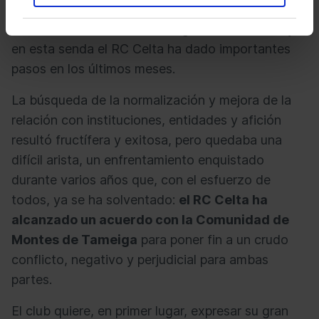
objetivos prioritarios de la presidenta del club,
Marián Mouriño, desde su llegada a la entidad y
en esta senda el RC Celta ha dado importantes
pasos en los últimos meses.
La búsqueda de la normalización y mejora de la
relación con instituciones, entidades y afición
resultó fructífera y exitosa, pero quedaba una
difícil arista, un enfrentamiento enquistado
durante varios años que, con el esfuerzo de
todos, ya se ha solventado:
el RC Celta ha
alcanzado un acuerdo con la Comunidad de
Montes de Tameiga
para poner fin a un crudo
conflicto, negativo y perjudicial para ambas
partes.
El club quiere, en primer lugar, expresar su gran