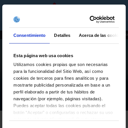
ES
ENTRADAS
TIENDA
EMPRESAS
Consentimiento
Detalles
Acerca de las cookies
ACTUALIDAD
INSTALACIONES
HISTORIA
PATROCINADORES
IMAGEN CO
Esta página web usa cookies
Utilizamos cookies propias que son necesarias
EL CLUB
para la funcionalidad del Sitio Web, así como
cookies de terceros para fines analíticos y para
LA PAZ SOCIAL ALCANZA LA PLENITUD: ACUERDO
CON LA COMUNIDAD DE MONTES DE TAMEIGA
mostrarte publicidad personalizada en base a un
SOBRE AFOUTEZA-GS360
perfil elaborado a partir de tus hábitos de
navegación (por ejemplo, páginas visitadas).
El Club
Actualidad
La paz social alcanza la plenitud: Acuerdo con la Comunidad de Montes de Tameiga sobre Afouteza-GS360
Inicio
Puedes aceptar todas las cookies pulsando el
botón “Aceptar” o configurarlas o rechazar su uso
RC CELTA
pulsando el botón “Configurar”. Puede obtener
26-enero-2025
más información
aquí
.