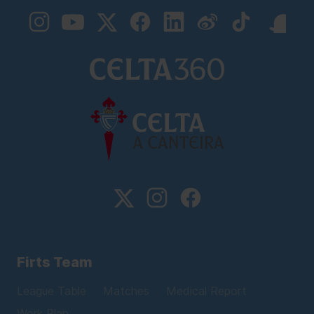
Firts Team
League Table
Matches
Medical Report
Work Plan