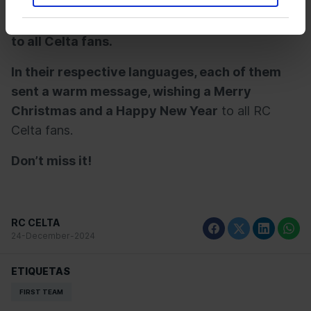
in a very special way,
wearing the club’s
Christmas jerseys and
sending their best wishes
to all Celta fans.
In their respective languages, each of them
sent a warm message, wishing a Merry
Christmas and a Happy New Year
to all RC
Celta fans.
Don’t miss it!
RC CELTA
24-December-2024
ETIQUETAS
FIRST TEAM