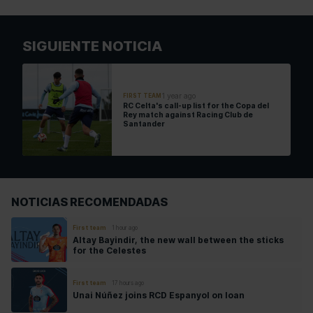
SIGUIENTE NOTICIA
1 year ago
FIRST TEAM
RC Celta's call-up list for the Copa del
Rey match against Racing Club de
Santander
NOTICIAS RECOMENDADAS
First team
1 hour ago
Altay Bayindir, the new wall between the sticks
for the Celestes
First team
17 hours ago
Unai Núñez joins RCD Espanyol on loan