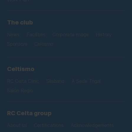
The club
News
Facilities
Corporate image
History
Sponsors
Celtismo
Celtismo
RC Celta Clinic
Silabario
A Sede Trigal
Salón Regio
RC Celta group
About us
Certifications
Acknowledgements