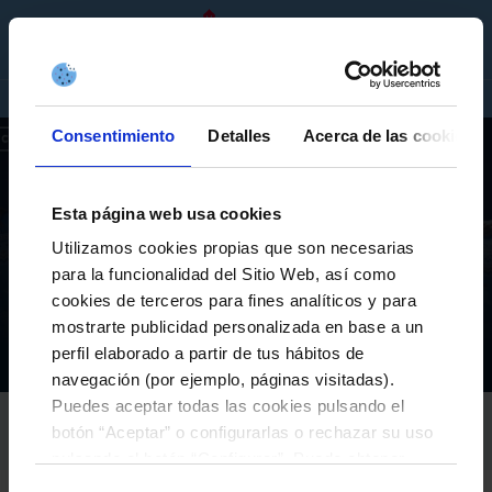
EN
TICKETS
SHOP
COMPANIES
Consentimiento
Detalles
Acerca de las cookies
Esta página web usa cookies
Utilizamos cookies propias que son necesarias
FIRST TEAM
para la funcionalidad del Sitio Web, así como
RC CELTA’S MOST INTERNATIONAL PLAYERS SEND
cookies de terceros para fines analíticos y para
CHRISTMAS GREETINGS TO THE FANS
mostrarte publicidad personalizada en base a un
perfil elaborado a partir de tus hábitos de
Equipos
Primer equipo
Actualidad
RC Celta’s most international players send Christmas greetings to the fans
Inicio
navegación (por ejemplo, páginas visitadas).
Puedes aceptar todas las cookies pulsando el
RC CELTA
botón “Aceptar” o configurarlas o rechazar su uso
24-December-2024
pulsando el botón “Configurar”. Puede obtener
más información
aquí
.