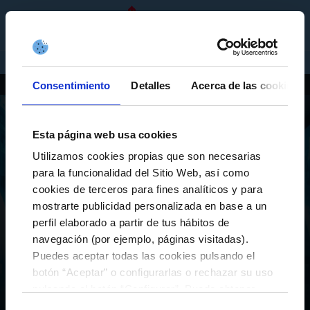
TEAMS
EN
TICKETS
SHOP
COMPANIES
FIRST TEAM
CELTA FORTUNA
Consentimiento
Detalles
Acerca de las cookies
PLAYERS
AS CELTAS
AS CELTAS SPORTING
Esta página web usa cookies
CELTA INTEGRA
ESPORTS
Utilizamos cookies propias que son necesarias
para la funcionalidad del Sitio Web, así como
A Canteira
cookies de terceros para fines analíticos y para
UNDER 19’S A
UNDER 19’S B
mostrarte publicidad personalizada en base a un
UNDER 16’S A
UNDER 16’S B
perfil elaborado a partir de tus hábitos de
ESPORTS
navegación (por ejemplo, páginas visitadas).
PLAYERS
UNDER 14’S A
UNDER 14’S B
Puedes aceptar todas las cookies pulsando el
UNDER 12’S A
UNDER 12’S B
Teams
eSports
Inicio
botón “Aceptar” o configurarlas o rechazar su uso
UNDER 10’S A
UNDER 10’S B
pulsando el botón “Configurar”. Puede obtener
más información
aquí
.
UNDER 16’S – AS CELTAS