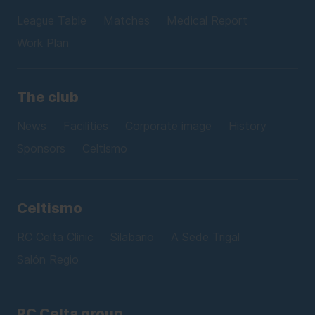
League Table
Matches
Medical Report
Work Plan
The club
News
Facilities
Corporate image
History
Sponsors
Celtismo
Celtismo
RC Celta Clinic
Silabario
A Sede Trigal
Salón Regio
RC Celta group