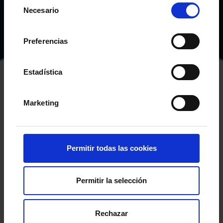
Selección
Necesario
de
UNDER 14’S – AS CELTAS
consentimiento
Preferencias
Estadística
FIFA
Marketing
Permitir todas las cookies
Permitir la selección
Rechazar