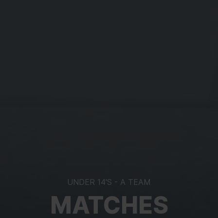
otection
esponsible
Real Club Celta de Vigo, S.A.D. (henceforth, “RC Celta”)
urpose
(1) Attend information requests and/or enquiries and claims from users.
(2) Envío de comunicaciones comerciales por parte del RC Celta, Afoute
e Corazón, S.L., Fundación Celta de Vigo y Galicia Sport 360, S.L.U en
el caso de que consientas expresamente el envío de comunicaciones
comerciales.
egitimation
The implicit consent in your request and, where appropriate, your
express consent.
ecipients
(1) Collaborating companies which provide services, when necessary an
indispensable for the correct development of the established objectives.
(2) Afouteza e Corazón, S.L.U. and Fundación Celta de Vigo, if you giv
your express consent to transfer your data for commercial
UNDER 14'S - A TEAM
communications.
MATCHES
ights
You have the right to access, rectify and delete data, and other rights,