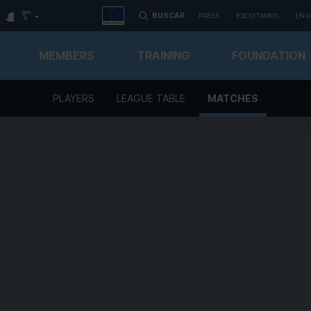
BUSCAR
PRESS
ESCOITAMOS
ENV
MEMBERS
TRAINING
FOUNDATION
PLAYERS
LEAGUE TABLE
MATCHES
ame
ast Name
mail
sic information regarding personal data