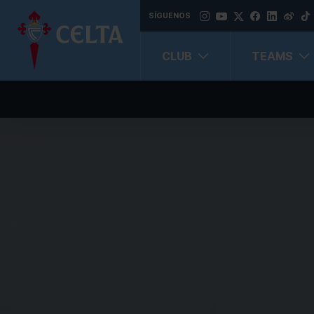
SÍGUENOS
CLUB
TEAMS
N
L
E
Economic, budget and statistical information
Ba
Institutional, organizational and planning information