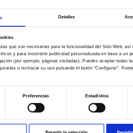
Detalles
Ace
o
ookies
pias que son necesarias para la funcionalidad del Sitio Web, as
líticos y para mostrarte publicidad personalizada en base a un per
gación (por ejemplo, páginas visitadas). Puedes aceptar todas l
igurarlas o rechazar su uso pulsando el botón “Configurar”. Pue
LENDAR 2026/2027 JANUARY 2026/2
Preferencias
Estadística
TION
SEASON
MONTH
 división
Season 2026/2027
All year roun
Permitir la selección
Permiti