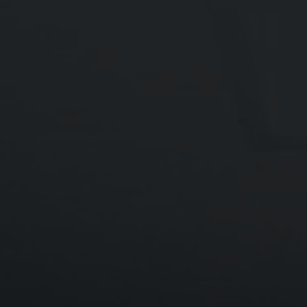
pr
INFUT 2019
R
Environmental commitment
P
Compliance and Governance
L
R
R