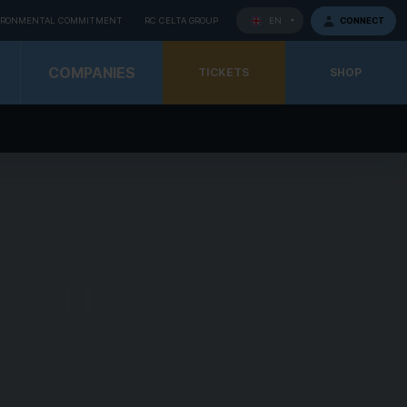
IRONMENTAL COMMITMENT
RC CELTA GROUP
CONNECT
EN
(Esc)
COMPANIES
TICKETS
SHOP