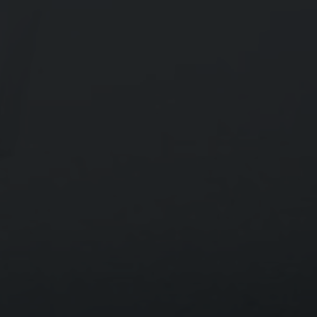
za
d
e