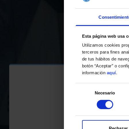
Consentimient
Esta página web usa c
Utilizamos cookies pro
terceros para fines ana
de tus hábitos de nave
botón “Aceptar” o conf
información
aquí
.
CA
Selección
Necesario
de
COMPETI
consentimiento
Primera
Rechazar