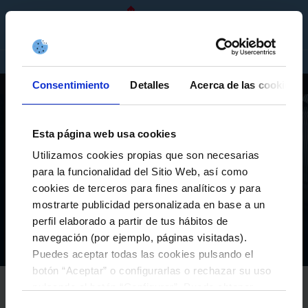
ES
ENTRADAS
TIENDA
EMPRESAS
Consentimiento
Detalles
Acerca de las cookies
ACTUALIDAD
JUGADORES
CLASIFICACIÓN
PARTIDOS
PARTE MÉDICO
Esta página web usa cookies
Utilizamos cookies propias que son necesarias
PRIMER EQUIPO
para la funcionalidad del Sitio Web, así como
cookies de terceros para fines analíticos y para
FEBAS: «ES UN EQUIPO QUE ESTÁ CRECIENDO CON
AMBICIÓN Y EN ESO ME SIENTO BASTANTE ACORDE
mostrarte publicidad personalizada en base a un
AL PROYECTO»
perfil elaborado a partir de tus hábitos de
navegación (por ejemplo, páginas visitadas).
Equipos
Primer equipo
Actualidad
Febas: «Es un equipo que está creciendo con ambición y en eso me siento bastante acorde al proyecto»
Inicio
Puedes aceptar todas las cookies pulsando el
botón “Aceptar” o configurarlas o rechazar su uso
RC CELTA
pulsando el botón “Configurar”. Puede obtener
02-junio-2026
más información
aquí
.