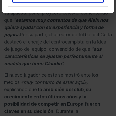
El consejero comenzó agradeciendo al futbolista
su apuesta por el proyecto celeste, comentando
que
“estamos muy contentos de que Aleix nos
quiera ayudar con su experiencia y forma de
jugar».
Por su parte, el director de fútbol del Celta
destacó el encaje del centrocampista en la idea
de juego del equipo, convencido de que
“sus
características se ajustan perfectamente al
modelo que tiene Claudio”.
El nuevo jugador celeste se mostró ante los
medios
«muy contento de estar aquí»,
explicando que
la ambición del club, su
crecimiento en los últimos años y la
posibilidad de competir en Europa fueron
claves en su decisión.
Durante la