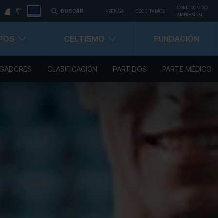
COMPROMISO
BUSCAR
PRENSA
ESCOITAMOS
AMBIENTAL
POS
CELTISMO
FUNDACIÓN
GADORES
CLASIFICACIÓN
PARTIDOS
PARTE MÉDICO
Carné Celtista
Carnet Celtista Abonado