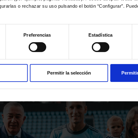
igurarlas o rechazar su uso pulsando el botón “Configurar”. Pue
EL RC CELTA!
Equipos
Primer equipo
Actualidad
Hugo Mallo, orgullo de la cantera celeste: ¡400 partidos oficiales con el RC Celta!
Inicio
Preferencias
Estadística
Permitir la selección
Permiti