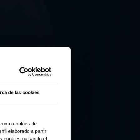
rca de las cookies
CANTERA
í como cookies de
fil elaborado a partir
ALES CON
as cookies pulsando el