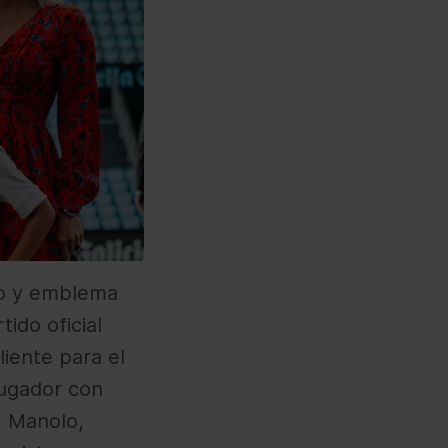
lo y emblema
ido oficial
iente para el
jugador con
, Manolo,