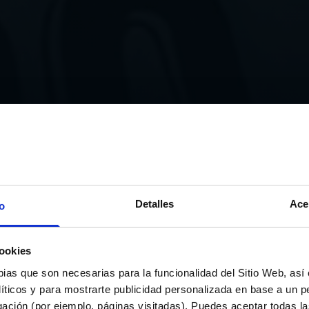
Detalles
Ace
o
PRIMER EQUIPO
ookies
ALLO, ORGULLO DE LA 
pias que son necesarias para la funcionalidad del Sitio Web, as
líticos y para mostrarte publicidad personalizada en base a un per
: ¡400 PARTIDOS OFICI
gación (por ejemplo, páginas visitadas). Puedes aceptar todas l