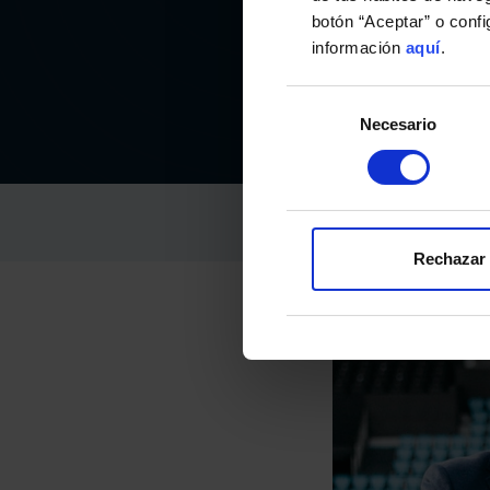
botón “Aceptar” o conf
información
aquí
.
Selección
Necesario
de
consentimiento
RC CELTA
28-agosto-2021
Rechazar