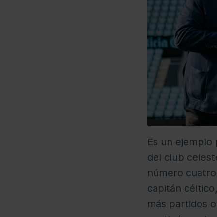
Es un ejemplo 
del club celest
número cuatroc
capitán céltic
más partidos of