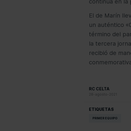
continúa en la
El de Marín lle
un auténtico «
término del pa
la tercera jorn
recibió de man
conmemorativa.
RC CELTA
28-agosto-2021
ETIQUETAS
PRIMER EQUIPO