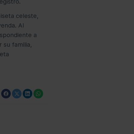
egistro.
iseta celeste,
enda. Al
espondiente a
 su familia,
seta