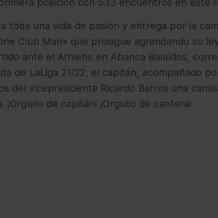
 primera posición con 533 encuentros en este r
va toda una vida de pasión y entrega por la cam
One Club Man» que prosigue agrandando su ley
rtido ante el Athletic en Abanca Balaídos, corr
ada de LaLiga 21/22, el capitán, acompañado por
os del vicepresidente Ricardo Barros una cami
 ¡Orgullo de capitán! ¡Orgullo de cantera!