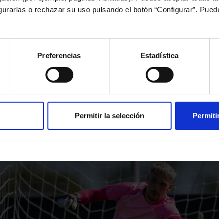
igurarlas o rechazar su uso pulsando el botón “Configurar”. Pue
TE MÉDICO DE ANDREI 
Equipos
Primer equipo
Actualidad
Parte médico de Andrei Radu
Inicio
Preferencias
Estadística
Permitir la selección
Permiti