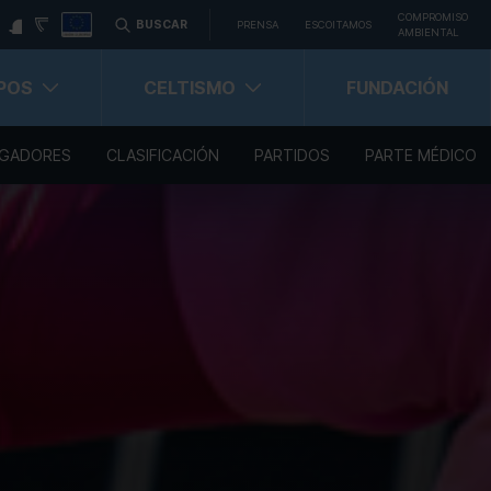
COMPROMISO
BUSCAR
PRENSA
ESCOITAMOS
AMBIENTAL
POS
CELTISMO
FUNDACIÓN
GADORES
CLASIFICACIÓN
PARTIDOS
PARTE MÉDICO
Carné Celtista
Carnet Celtista Abonado