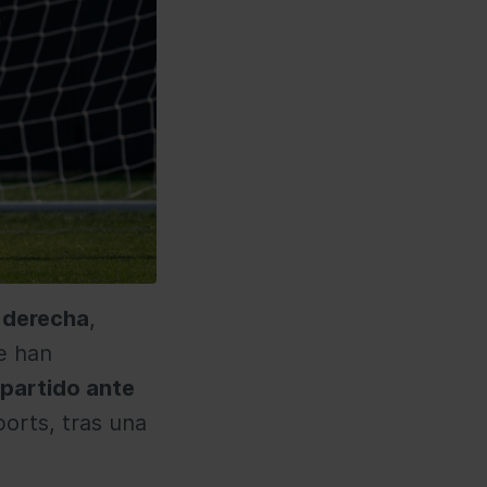
 derecha
,
e han
 partido ante
ports, tras una