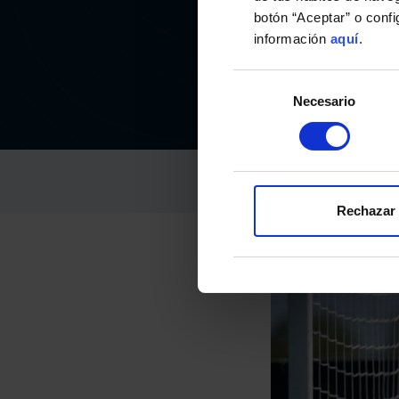
botón “Aceptar” o conf
PAR
información
aquí
.
Selección
Necesario
de
consentimiento
RC CELTA
04-noviembre-2025
Rechazar