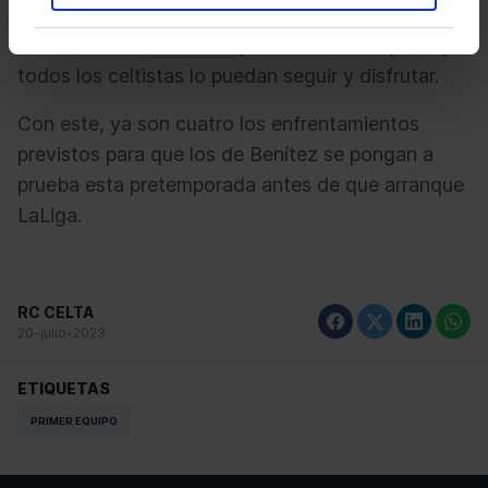
Arena a las 17:00 hora española, será
retransmitido
en directo
por Celta Media para que
todos los celtistas lo puedan seguir y disfrutar.
Con este, ya son cuatro los enfrentamientos
previstos para que los de Benítez se pongan a
prueba esta pretemporada antes de que arranque
LaLiga.
RC CELTA
20-julio-2023
ETIQUETAS
PRIMER EQUIPO