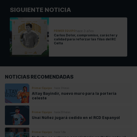
SIGUIENTE NOTICIA
hace 3 años
PRIMER EQUIPO
Carlos Dotor, compromiso, carácter y
calidad para reforzar las filas del RC
Celta
NOTICIAS RECOMENDADAS
Primer Equipo
hace 3 horas
Altay Bayindir, nuevo muro para la portería
celeste
Primer Equipo
hace 20 horas
Unai Núñez jugará cedido en el RCD Espanyol
Primer Equipo
hace 1 día