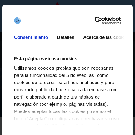
ES
ENTRADAS
TIENDA
EMPRESAS
Consentimiento
Detalles
Acerca de las cookies
ACTUALIDAD
JUGADORES
CLASIFICACIÓN
PARTIDOS
PARTE MÉDICO
Esta página web usa cookies
Utilizamos cookies propias que son necesarias
para la funcionalidad del Sitio Web, así como
PRIMER EQUIPO
cookies de terceros para fines analíticos y para
EL RC CELTA SE MEDIRÁ FRENTE AL WFL
mostrarte publicidad personalizada en base a un
WOLFSBURGO DURANTE LA PRETEMPORADA
perfil elaborado a partir de tus hábitos de
navegación (por ejemplo, páginas visitadas).
Equipos
Primer equipo
Actualidad
El RC Celta se medirá frente al WfL Wolfsburgo durante la pretemporada
Inicio
Puedes aceptar todas las cookies pulsando el
botón “Aceptar” o configurarlas o rechazar su uso
RC CELTA
pulsando el botón “Configurar”. Puede obtener
20-julio-2023
más información
aquí
.