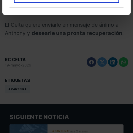
Campeones Juvenil,
disputada ante la UD Las
Palmas el pasado jueves en A Madroa.
El Celta quiere enviarle en mensaje de ánimo a
Anthony y
desearle una pronta recuperación
.
RC CELTA
19-mayo-2026
ETIQUETAS
A CANTEIRA
SIGUIENTE NOTICIA
hace 2 meses
A CANTEIRA