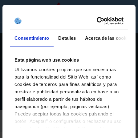
ES
ENTRADAS
TIENDA
EMPRESAS
Consentimiento
Detalles
Acerca de las cookies
Esta página web usa cookies
A CANTEIRA
Utilizamos cookies propias que son necesarias
ANTHONY KHAYAT SUFRE UNA ROTURA DEL
para la funcionalidad del Sitio Web, así como
LIGAMENTO CRUZADO ANTERIOR DE LA RODILLA
cookies de terceros para fines analíticos y para
IZQUIERDA
mostrarte publicidad personalizada en base a un
perfil elaborado a partir de tus hábitos de
Actualidad de la fundación
A Canteira
Anthony Khayat sufre una rotura del ligamento cruzado anterior de la rodilla izquierda
Inicio
navegación (por ejemplo, páginas visitadas).
Puedes aceptar todas las cookies pulsando el
RC CELTA
botón “Aceptar” o configurarlas o rechazar su uso
19-mayo-2026
pulsando el botón “Configurar”. Puede obtener
más información
aquí
.