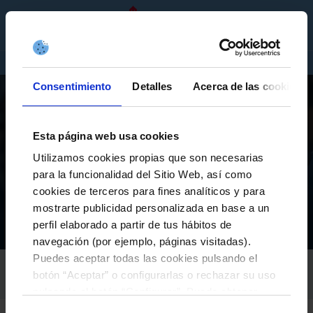
ES
ENTRADAS
TIENDA
EMPRESAS
Consentimiento
Detalles
Acerca de las cookies
Esta página web usa cookies
Utilizamos cookies propias que son necesarias
CELTA B
para la funcionalidad del Sitio Web, así como
EL FILIAL CELESTE RESCATA UN PUNTO DE MÉRITO
cookies de terceros para fines analíticos y para
EN EL PARDO | TALAVERA 1-1 CELTA FORTUNA
mostrarte publicidad personalizada en base a un
perfil elaborado a partir de tus hábitos de
Actualidad de la fundación
A Canteira
El filial celeste rescata un punto de mérito en El Pardo | Talavera 1-1 Celta Fortuna
Inicio
navegación (por ejemplo, páginas visitadas).
Puedes aceptar todas las cookies pulsando el
RC CELTA
botón “Aceptar” o configurarlas o rechazar su uso
17-enero-2026
pulsando el botón “Configurar”. Puede obtener
más información
aquí
.