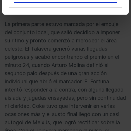
el empuje local y solo pudo hincarle el diente al
rival en el 89 gracias a un gol de Ángel Arcos.
La primera parte estuvo marcada por el empuje
del conjunto local, que salió decidido a imponer
su ritmo y pronto comenzó a merodear el área
celeste. El Talavera generó varias llegadas
peligrosas y acabó encontrando el premio en el
minuto 24, cuando Arturo Molina definió al
segundo palo después de una gran acción
individual que abrió el marcador. El Fortuna
intentó responder a la contra, con alguna llegada
aislada y jugadas ensayadas, pero sin continuidad
ni claridad. Coke tuvo que intervenir en varias
ocasiones más y el susto final llegó con un casi
autogol de Meixús, que logró rectificar sobre la
línea. Con el Talavera marcando el pulso, el