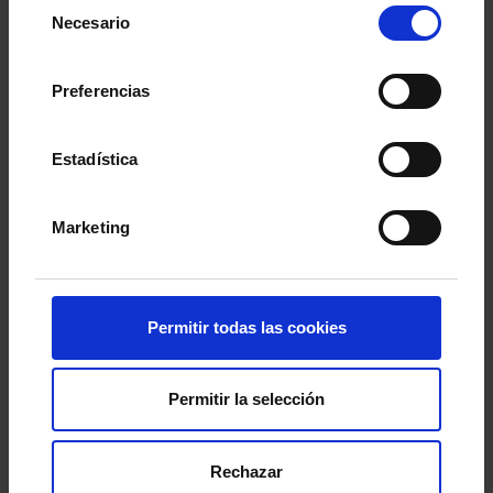
Selección
Necesario
de
consentimiento
Preferencias
Estadística
Marketing
Permitir todas las cookies
El Celta Fortuna sumó un punto de mucho mérito
en El Pardo tras empatar en el tramo final ante el
Permitir la selección
CF Talavera de la Reina (1-1), en un partido
exigente, trabado y de máxima dificultad. El filial
Rechazar
celeste tuvo que resistir durante muchos minutos