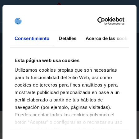
ES
ENTRADAS
TIENDA
EMPRESAS
Consentimiento
Detalles
Acerca de las cookies
Esta página web usa cookies
Utilizamos cookies propias que son necesarias
A CANTEIRA
para la funcionalidad del Sitio Web, así como
PROGRAMACIÓN DE A CANTEIRA DEL CELTA (DEL 18
cookies de terceros para fines analíticos y para
AL 24 DE MAYO)
mostrarte publicidad personalizada en base a un
perfil elaborado a partir de tus hábitos de
Actualidad de la fundación
A Canteira
Programación de A Canteira del Celta (del 18 al 24 de mayo)
Inicio
navegación (por ejemplo, páginas visitadas).
Puedes aceptar todas las cookies pulsando el
RC CELTA
botón “Aceptar” o configurarlas o rechazar su uso
18-mayo-2026
pulsando el botón “Configurar”. Puede obtener
más información
aquí
.