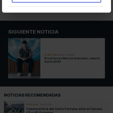
ETIQUETAS
A CANTEIRA
NOTICIAS CANTERA
SIGUIENTE NOTICIA
hace 2 meses
A CANTEIRA
El canterano Marcos González, celeste
hasta 2030
NOTICIAS RECOMENDADAS
A Canteira
hace 5 horas
Convocatoria del Celta Fortuna ante el Coruxo
CF y UD Ourense