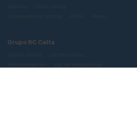
Celtistas
Carné celtista
Información de celtistas
Peñas
Himno
Grupo RC Celta
Quiénes Somos
Certificaciones
Reconocimientos
Ley de transparencia
Proveedores
Trabaja con el Grupo RC Celta
Junta de Accionistas
Tienda online
Visita nuestra tienda online