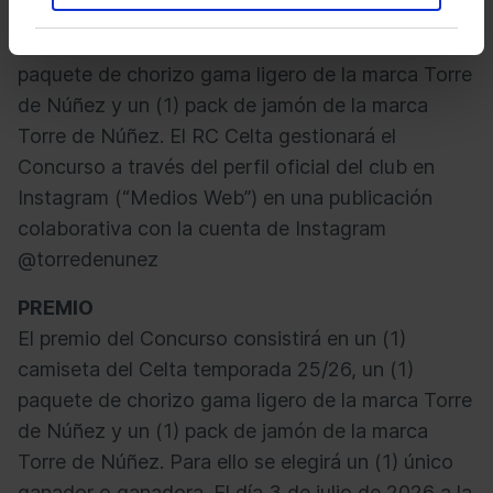
El presente Concurso tiene por objeto sortear
un
(1) camiseta del Celta temporada 25/26, un (1)
paquete de chorizo gama ligero de la marca Torre
de Núñez y un (1) pack de jamón de la marca
Torre de Núñez
. El RC Celta gestionará el
Concurso a través del perfil oficial del club en
Instagram (“Medios Web”) en una publicación
colaborativa con la cuenta de Instagram
@torredenunez
PREMIO
El premio del Concurso consistirá en
un (1)
camiseta del Celta temporada 25/26, un (1)
paquete de chorizo gama ligero de la marca Torre
de Núñez y un (1) pack de jamón de la marca
Torre de Núñez
. Para ello se elegirá un (1) único
ganador o ganadora. El día 3 de julio de 2026 a la