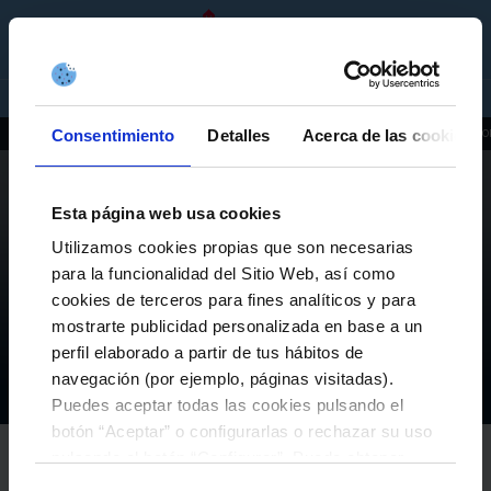
ES
ENTRADAS
TIENDA
EMPRESAS
Consentimiento
Detalles
Acerca de las cookies
ACTUALIDAD
INSTALACIONES
HISTORIA
PATROCINADORES
IMAGEN CO
Esta página web usa cookies
Utilizamos cookies propias que son necesarias
para la funcionalidad del Sitio Web, así como
CELTISMO
cookies de terceros para fines analíticos y para
BASES LEGALES DEL CONCURSO «SORTEO
mostrarte publicidad personalizada en base a un
CELESTE FIN TEMPADA BY TORRE DE NÚÑEZ»
perfil elaborado a partir de tus hábitos de
navegación (por ejemplo, páginas visitadas).
El Club
Actualidad
Bases legales del concurso «Sorteo Celeste Fin Tempada by Torre de Núñez»
Inicio
Puedes aceptar todas las cookies pulsando el
botón “Aceptar” o configurarlas o rechazar su uso
RC CELTA
pulsando el botón “Configurar”. Puede obtener
23-junio-2026
más información
aquí
.