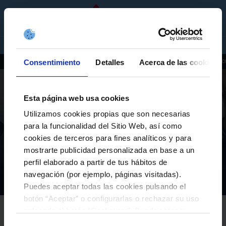
ES
ENTRADAS
TIENDA
EMPRESAS
Consentimiento
Detalles
Acerca de las cookies
ACTUALIDAD
INSTALACIONES
HISTORIA
PATROCINADORES
IMAGEN CO
Esta página web usa cookies
Utilizamos cookies propias que son necesarias
para la funcionalidad del Sitio Web, así como
EL CLUB
cookies de terceros para fines analíticos y para
EL CELTA PRESENTA LA COLECCIÓN OFICIAL
mostrarte publicidad personalizada en base a un
COMPLETA PARA LA TEMPORADA 2026/27
perfil elaborado a partir de tus hábitos de
navegación (por ejemplo, páginas visitadas).
El Club
Actualidad
El Celta presenta la colección oficial completa para la temporada 2026/27
Inicio
Puedes aceptar todas las cookies pulsando el
botón “Aceptar” o configurarlas o rechazar su uso
RC CELTA
pulsando el botón “Configurar”. Puede obtener
01-julio-2026
más información
aquí
.