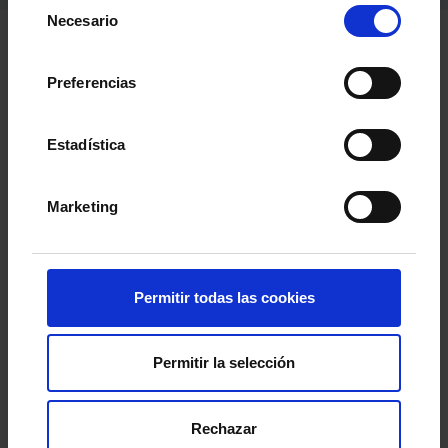
Selección
Necesario
de
consentimiento
Preferencias
Estadística
Marketing
Permitir todas las cookies
El Celta y Hummel presentan su
nueva colección
oficial para la temporada 2026/27
, formada
por un total de 40 prendas que
acompañarán al
Permitir la selección
celtismo en una campaña histórica
, en la que
el club volverá a competir en la UEFA Europa
Rechazar
League, además de LALIGA EA SPORTS y