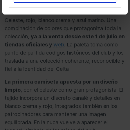
LALIGA HYPERMOTION.
Celeste, rojo, blanco crema y azul marino. Una
combinación de colores que protagoniza toda la
colección,
ya a la venta desde este 1 de julio en
tiendas oficiales y
web
. La paleta toma como
punto de partida códigos históricos del club y los
traslada a una colección coherente, reconocible y
fiel a la identidad del Celta
La
primera camiseta apuesta por un diseño
limpio
, con el celeste como gran protagonista. El
tejido incorpora un discreto canalé y detalles en
blanco crema y rojo, integrados también en los
patrocinadores para mantener una imagen
equilibrada. En la nuca vuelve a aparecer el