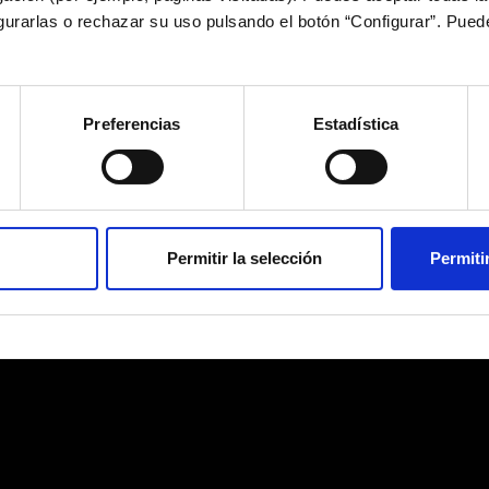
igurarlas o rechazar su uso pulsando el botón “Configurar”. Pue
CELTISTAS
El Club
Actualidad
Siweb lanza el Kit Digital Celeste para apoyar a autónomos y pymes celtistas
Inicio
Preferencias
Estadística
Permitir la selección
Permiti