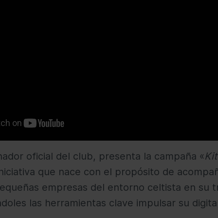
ador oficial del club, presenta la campaña «
Kit
iniciativa que nace con el propósito de acompa
queñas empresas del entorno celtista en su 
éndoles las herramientas clave impulsar su digital