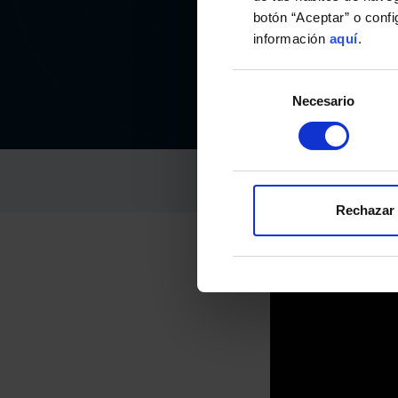
botón “Aceptar” o conf
información
aquí
.
Selección
Necesario
de
consentimiento
RC CELTA
12-septiembre-2025
Rechazar