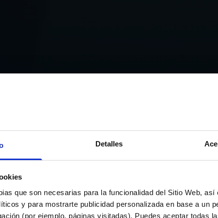
Detalles
Ace
o
EL CLUB
ookies
 LANZA EL KIT DIGITAL C
pias que son necesarias para la funcionalidad del Sitio Web, as
líticos y para mostrarte publicidad personalizada en base a un per
APOYAR A AUTÓNOMOS Y
gación (por ejemplo, páginas visitadas). Puedes aceptar todas l