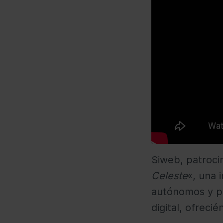
Siweb, patrocin
Celeste
«, una 
autónomos y pe
digital, ofreci