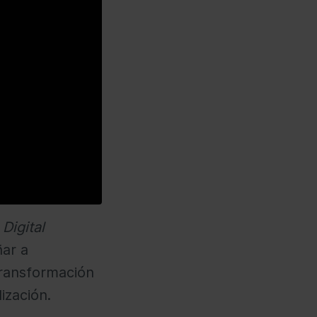
 Digital
ñar a
transformación
ización.