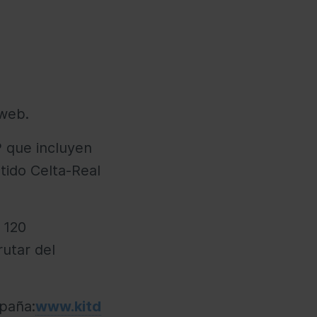
iweb.
P que incluyen
tido Celta-Real
 120
rutar del
mpaña:
www.kitd