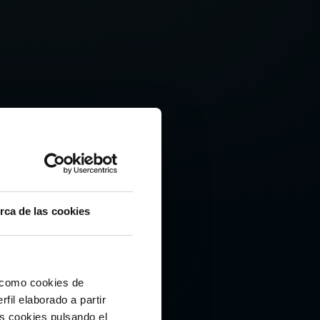
rca de las cookies
ELESTE
í como cookies de
fil elaborado a partir
 PYMES
as cookies pulsando el