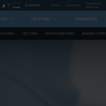
COMPROMISO
BUSCAR
PRENSA
ESCOITAMOS
AMBIENTAL
POS
CELTISMO
FUNDACIÓN
LACIONES
HISTORIA
PATROCINADORES
IMAGEN CORP
Carné Celtista
Carnet Celtista Abonado