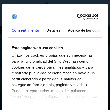
EN
TICKETS
SHOP
COMPANIES
Consentimiento
Detalles
Acerca de las cookies
PLAYERS
Esta página web usa cookies
Utilizamos cookies propias que son necesarias
para la funcionalidad del Sitio Web, así como
cookies de terceros para fines analíticos y para
mostrarte publicidad personalizada en base a un
perfil elaborado a partir de tus hábitos de
ESPORTS
navegación (por ejemplo, páginas visitadas).
PLAYERS
Puedes aceptar todas las cookies pulsando el
Teams
E-Sports
eSports
Inicio
botón “Aceptar” o configurarlas o rechazar su uso
pulsando el botón “Configurar”. Puede obtener
más información
aquí
.