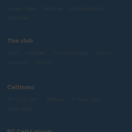
League Table
Matches
Medical Report
Work Plan
The club
News
Facilities
Corporate image
History
Sponsors
Celtismo
Celtismo
RC Celta Clinic
Silabario
A Sede Trigal
Salón Regio
RC Celta group