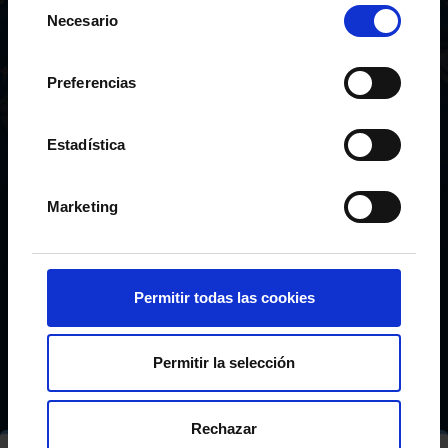
Selección
Necesario
de
UNDER 14’S – AS CELTAS
UNDER 14'S - A TEAM
consentimiento
PLAYERS
Preferencias
Teams
Under 14's A
Inicio
Estadística
Marketing
Permitir todas las cookies
Permitir la selección
Rechazar