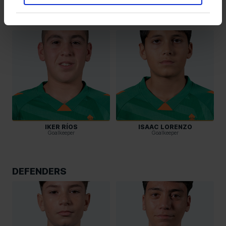
GOALKEEPERS
IKER RÍOS
ISAAC LORENZO
Goalkeeper
Goalkeeper
DEFENDERS