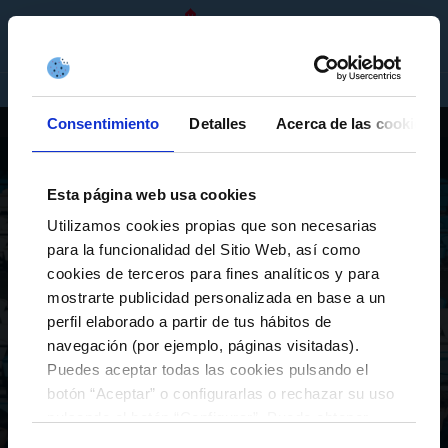
TEAMS
EN
TICKETS
SHOP
COMPANIES
FIRST TEAM
CELTA FORTUNA
Consentimiento
Detalles
Acerca de las cookies
PLAYERS
LEAGUE TABLE
MATCHES
AS CELTAS
AS CELTAS SPORTING
Esta página web usa cookies
CELTA INTEGRA
ESPORTS
Utilizamos cookies propias que son necesarias
para la funcionalidad del Sitio Web, así como
A Canteira
cookies de terceros para fines analíticos y para
UNDER 19’S A
UNDER 19’S B
mostrarte publicidad personalizada en base a un
UNDER 16’S A
UNDER 16’S B
perfil elaborado a partir de tus hábitos de
navegación (por ejemplo, páginas visitadas).
UNDER 14’S A
UNDER 14’S B
Puedes aceptar todas las cookies pulsando el
UNDER 12’S A
UNDER 12’S B
botón “Aceptar” o configurarlas o rechazar su uso
UNDER 10’S A
UNDER 10’S B
pulsando el botón “Configurar”. Puede obtener
más información
aquí
.
UNDER 16’S – AS CELTAS