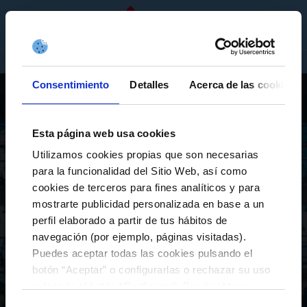
EQUIPOS
GL
ENTRADAS
TENDA
EMPRESAS
PRIMEIRO EQUIPO
CELTA FORTUNA
Consentimiento
Detalles
Acerca de las cookies
XOGADORES
CLASIFICACIÓN
PARTIDOS
AS CELTAS
AS CELTAS SPORTING
Esta página web usa cookies
CELTA INTEGRA
ESPORTS
Utilizamos cookies propias que son necesarias
para la funcionalidad del Sitio Web, así como
A Canteira
cookies de terceros para fines analíticos y para
XUVENIL A
XUVENIL B
mostrarte publicidad personalizada en base a un
CADETE A
CADETE B
perfil elaborado a partir de tus hábitos de
navegación (por ejemplo, páginas visitadas).
INFANTIL A
INFANTIL B
Puedes aceptar todas las cookies pulsando el
ALEVÍN A
ALEVÍN B
botón “Aceptar” o configurarlas o rechazar su uso
BENJAMÍN A
BENJAMÍN B
pulsando el botón “Configurar”. Puede obtener
más información
aquí
.
CADETE AS CELTAS