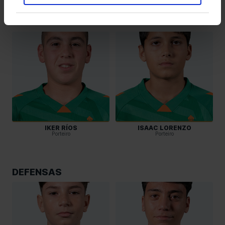
PORTEIROS
IKER RÍOS
ISAAC LORENZO
Porteiro
Porteiro
DEFENSAS