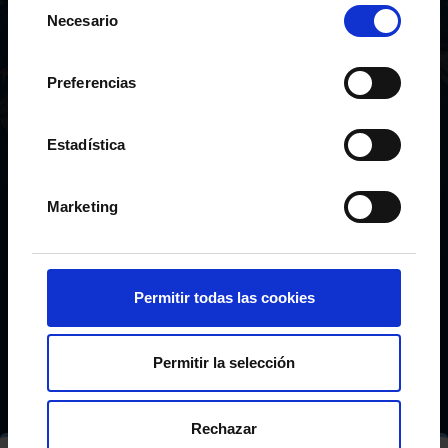
Selección
Necesario
de
INFANTIL AS CELTAS
INFANTIL A
consentimiento
XOGADORES
Preferencias
Equipos
Infantil A
Inicio
Estadística
Marketing
Permitir todas las cookies
Permitir la selección
Rechazar