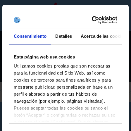
EN
TICKETS
SHOP
COMPANIES
Consentimiento
Detalles
Acerca de las cookies
Esta página web usa cookies
HA OCURRIDO UN ERROR AL CARGAR LOS DATOS, INTENTELO DE
Utilizamos cookies propias que son necesarias
NUEVO
para la funcionalidad del Sitio Web, así como
cookies de terceros para fines analíticos y para
mostrarte publicidad personalizada en base a un
perfil elaborado a partir de tus hábitos de
navegación (por ejemplo, páginas visitadas).
Puedes aceptar todas las cookies pulsando el
botón “Aceptar” o configurarlas o rechazar su uso
pulsando el botón “Configurar”. Puede obtener
más información
aquí
.