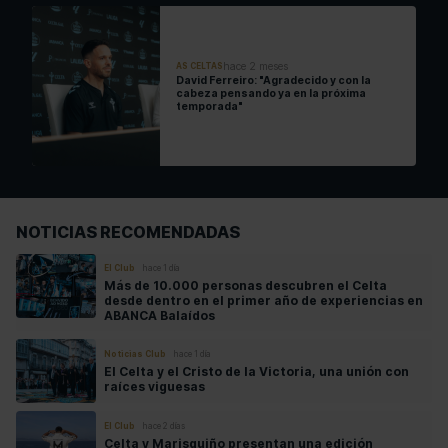
hace 2 meses
AS CELTAS
David Ferreiro: "Agradecido y con la
cabeza pensando ya en la próxima
temporada"
NOTICIAS RECOMENDADAS
El Club
hace 1 día
Más de 10.000 personas descubren el Celta
desde dentro en el primer año de experiencias en
ABANCA Balaídos
Noticias Club
hace 1 día
El Celta y el Cristo de la Victoria, una unión con
raíces viguesas
El Club
hace 2 días
Celta y Marisquiño presentan una edición