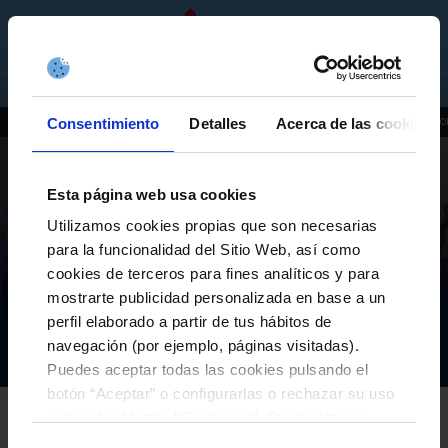
ES
ENTRADAS
TIENDA
EMPRESAS
Consentimiento
Detalles
Acerca de las cookies
ACTUALIDAD
INSTALACIONES
HISTORIA
PATROCINADORES
IMAGEN CO
Esta página web usa cookies
Utilizamos cookies propias que son necesarias
EL CLUB
para la funcionalidad del Sitio Web, así como
cookies de terceros para fines analíticos y para
EL CELTA COMPARTE SU IDENTIDAD Y
COMPROMISO CON LA LENGUA GALLEGA EN UN
mostrarte publicidad personalizada en base a un
ENCUENTRO CON ESTUDIANTES EN OURENSE
perfil elaborado a partir de tus hábitos de
navegación (por ejemplo, páginas visitadas).
El Club
Actualidad
El Celta comparte su identidad y compromiso con la lengua gallega en un encuentro con estudiantes en Ourense
Inicio
Puedes aceptar todas las cookies pulsando el
botón “Aceptar” o configurarlas o rechazar su uso
RC CELTA
pulsando el botón “Configurar”. Puede obtener
15-mayo-2026
más información
aquí
.