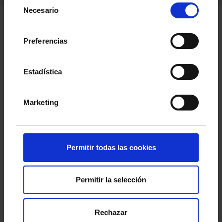
Selección
Necesario
de
consentimiento
Preferencias
Estadística
Marketing
Permitir todas las cookies
Alumnos del
CIFP Portovello de Ourense
recibieron esta semana la visita de dos de los
Permitir la selección
responsables de la comunicación del club,
Andrés Montenegro
, como coordinador
Rechazar
audiovisual, y
André Taboada
, como