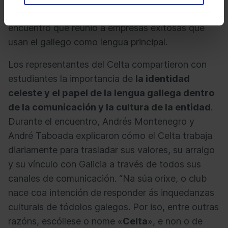
responsable de contenidos digitales, en un
encuentro que reunió a empresas exitosas que
usan el gallego como lengua principal.
Los representantes del Celta compartieron con
estudiantes la importancia de
la identidad
celeste y el papel de la lengua gallega dentro
de la comunicación y la cultura de la entidad
.
Durante el encuentro, Andrés Montenegro y
André Taboada explicaron cómo el Celta trabaja
diariamente para trasladar sus valores, su arraigo
y su vínculo con Galicia a través de todos sus
canales de comunicación. “Na súa orixe, o club
nace coa intención de responder ás inquedanzas
culturais de tódolos galegos. Por iso, entre outras
razóns, escóllese o nome «
Celta
», e non o de