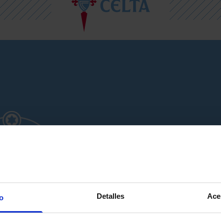
Detalles
Ace
o