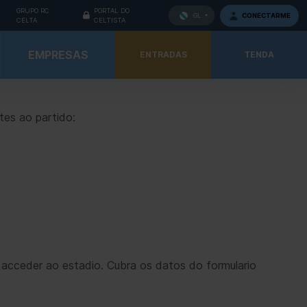
GRUPO RC
PORTAL DO
CONECTARME
GL
CELTA
CELTISTA
EMPRESAS
ENTRADAS
TENDA
tes ao partido:
acceder ao estadio. Cubra os datos do formulario