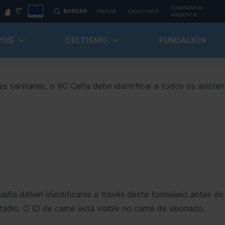
COMPROMISO
BUSCAR
PRENSA
ESCOITAMOS
AMBIENTAL
POS
CELTISMO
FUNDACIÓN
s sanitarias, o RC Celta debe identificar a todos os asisten
Carné Celtista
Carné Celtista Abonado
ña deben identificarse a través deste formulario antes de 
tadio. O ID de carné está visible no carné de abonado.