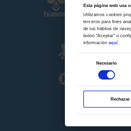
Esta página web usa c
Utilizamos cookies pro
terceros para fines ana
de tus hábitos de nave
botón “Aceptar” o conf
información
aquí
.
Selección
Necesario
de
consentimiento
Rechazar