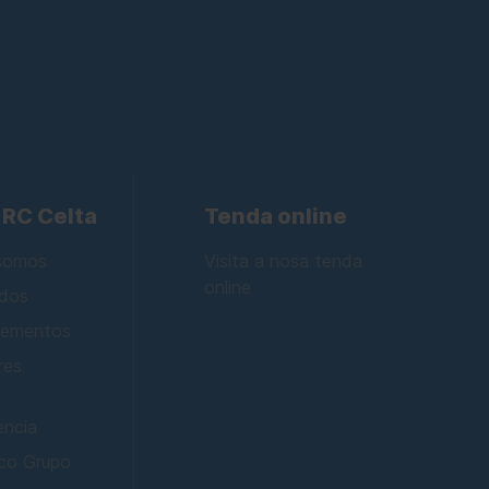
 RC Celta
Tenda online
somos
Visita a nosa tenda
online
ados
ementos
res
encia
 co Grupo
a