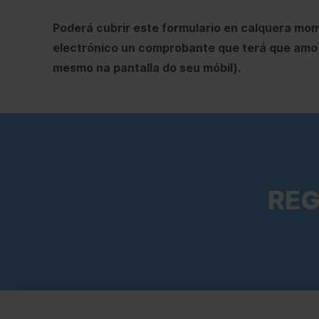
INFUT 2019
Poderá cubrir este formulario en calquera mo
electrónico un comprobante que terá que amo
Compromiso ambiental
mesmo na pantalla do seu móbil).
Cumprimento e bo goberno
REG