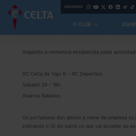
SÍGUENOS
O CLUB
EQUI
Seguindo a normativa establecida polas autoridade
RC Celta de Vigo B – RC Deportivo
Sabado 24 – 18h
Abanca Balaidos
Os portadores dun abono a nome de empresa ou pe
Información económica, orzamentaria e estatística
indicando o ID do carné co que vai acceder ao es
Información institucional, organizativa e de planificación