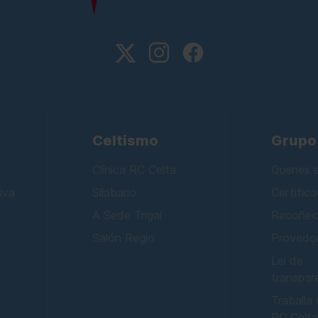
Celtismo
Grupo
Clínica RC Celta
Quenes 
iva
Silabario
Certific
A Sede Trigal
Recoñec
Salón Regio
Provedo
Lei de
transpar
Traballa
RC Celt