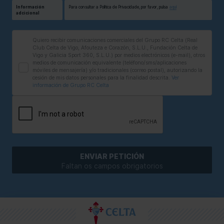
Información
Para consultar a Política de Privacidade, por favor, pulsa
aquí
adcicional
Quiero recibir comunicaciones comerciales del Grupo RC Celta (Real
Club Celta de Vigo, Afouteza e Corazón, S.L.U., Fundación Celta de
Vigo y Galicia Sport 360, S.L.U.) por medios electrónicos (e-mail), otros
medios de comunicación equivalente (teléfono/sms/aplicaciones
móviles de mensajería) y/o tradicionales (correo postal), autorizando la
cesión de mis datos personales para la finalidad descrita.
Ver
información de Grupo RC Celta
ENVIAR PETICIÓN
Faltan os campos obrigatorios