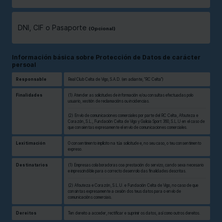
DNI, CIF o Pasaporte
Información básica sobre Protección de Datos de carácter
persoal
Responsable
Real Club Celta de Vigo, S.A.D. (en adiante, “RC Celta”)
Finalidades
(1) Atender as solicitudes de información e/ou consultas efectuadas polo
usuario, xestión de reclamacións ou incidencias.
(2) Envío de comunicaciones comerciales por parte del RC Celta, Afouteza e
Corazón, S.L., Fundación Celta de Vigo y Galicia Sport 360, S.L.U en el caso de
que consientas expresamente el envío de comunicaciones comerciales.
Lexitimación
O consentimento implícito na túa solicitude e, no seu caso, o teu consentimento
expreso.
Destinatarios
(1) Empresas colaboradoras coa prestación do servizo, cando sexa necesario
e imprescindible para o correcto desenrolo das finalidades descritas.
(2) Afouteza e Corazón, S.L.U. e Fundación Celta de Vigo, no caso de que
consintas expresamente a cesión dos teus datos para o envío de
comunicacións comerciais.
Dereitos
Ten dereito a acceder, rectificar e suprimir os datos, así como outros dereitos.