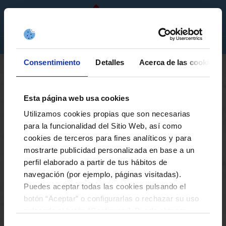
GL
ENTRADAS
TENDA
EMPRESAS
Consentimiento
Detalles
Acerca de las cookies
Esta página web usa cookies
Utilizamos cookies propias que son necesarias
para la funcionalidad del Sitio Web, así como
ACTIVA A TUA CAMISETA
cookies de terceros para fines analíticos y para
mostrarte publicidad personalizada en base a un
Activa a tua camiseta
Inicio
perfil elaborado a partir de tus hábitos de
navegación (por ejemplo, páginas visitadas).
Puedes aceptar todas las cookies pulsando el
botón “Aceptar” o configurarlas o rechazar su uso
pulsando el botón “Configurar”. Puede obtener
más información
aquí
.