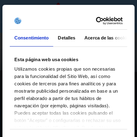
GL
ENTRADAS
TENDA
EMPRESAS
Consentimiento
Detalles
Acerca de las cookies
Esta página web usa cookies
Utilizamos cookies propias que son necesarias
para la funcionalidad del Sitio Web, así como
cookies de terceros para fines analíticos y para
Encuesta abonados
Inicio
mostrarte publicidad personalizada en base a un
perfil elaborado a partir de tus hábitos de
navegación (por ejemplo, páginas visitadas).
Puedes aceptar todas las cookies pulsando el
botón “Aceptar” o configurarlas o rechazar su uso
pulsando el botón “Configurar”. Puede obtener
más información
aquí
.