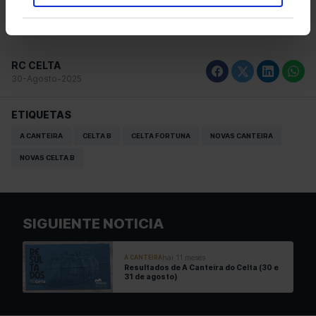
Escoita todo o que tivo que dicir ao respecto!
RC CELTA
30-Agosto-2025
ETIQUETAS
A CANTEIRA
CELTA B
CELTA FORTUNA
NOVAS CANTEIRA
NOVAS CELTA B
SIGUIENTE NOTICIA
hai 11 meses
A CANTEIRA
Resultados de A Canteira do Celta (30 e
31 de agosto)