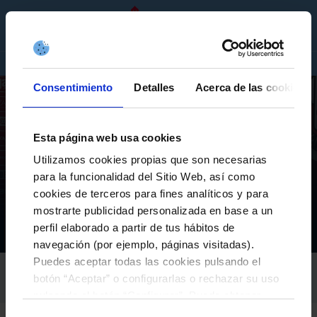
GL
ENTRADAS
TENDA
EMPRESAS
Consentimiento
Detalles
Acerca de las cookies
Esta página web usa cookies
A CANTEIRA
Utilizamos cookies propias que son necesarias
DECLARACIÓNS DE FREDI ÁLVAREZ TRAS O
para la funcionalidad del Sitio Web, así como
PRIMEIRO PARTIDO DA TEMPADA | ZAMORA CF 0-0
cookies de terceros para fines analíticos y para
CELTA FORTUNA
mostrarte publicidad personalizada en base a un
perfil elaborado a partir de tus hábitos de
Novidades da Fundación
A Canteira
Declaracións de Fredi Álvarez tras o primeiro partido da tempada | Zamora CF 0-0 Celta Fortuna
Inicio
navegación (por ejemplo, páginas visitadas).
Puedes aceptar todas las cookies pulsando el
RC CELTA
botón “Aceptar” o configurarlas o rechazar su uso
30-Agosto-2025
pulsando el botón “Configurar”. Puede obtener
más información
aquí
.