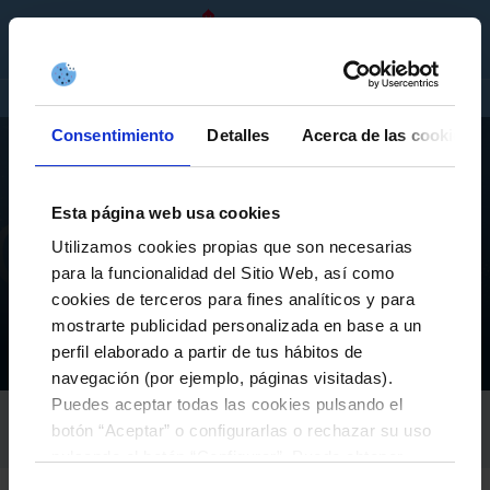
GL
ENTRADAS
TENDA
EMPRESAS
Consentimiento
Detalles
Acerca de las cookies
Esta página web usa cookies
Utilizamos cookies propias que son necesarias
A CANTEIRA
para la funcionalidad del Sitio Web, así como
PROGRAMACIÓN DE A CANTEIRA DO CELTA (DO 10
cookies de terceros para fines analíticos y para
AO 16 DE NOVEMBRO)
mostrarte publicidad personalizada en base a un
perfil elaborado a partir de tus hábitos de
Novidades da Fundación
A Canteira
Programación de A Canteira do Celta (do 10 ao 16 de novembro)
Inicio
navegación (por ejemplo, páginas visitadas).
Puedes aceptar todas las cookies pulsando el
RC CELTA
botón “Aceptar” o configurarlas o rechazar su uso
10-Novembro-2025
pulsando el botón “Configurar”. Puede obtener
más información
aquí
.