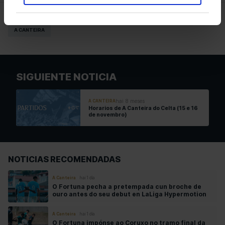
ETIQUETAS
A CANTEIRA
SIGUIENTE NOTICIA
hai 8 meses
A CANTEIRA
Horarios de A Canteira do Celta (15 e 16
de novembro)
NOTICIAS RECOMENDADAS
A Canteira
hai 1 día
O Fortuna pecha a pretempada cun broche de
ouro antes do seu debut en LaLiga Hypermotion
A Canteira
hai 1 día
O Fortuna impónse ao Coruxo no tramo final da