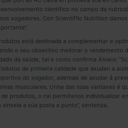
 que pon ao RC Celta en primeira liña en canto 
esenvolvemento científico no campo da nutrici
sos xogadores. Con Scientiffic Nutrition damos
portante”.
produtos está destinada a complementar e optim
sendo o seu obxectivo mellorar o rendemento d
idado da saúde, tal e como confirma Álvaro: “Sci
produtos de primeira calidade que axudan a au
portivo do xogador, ademais de axudar á prev
lemas musculares. Unha das súas vantaxes é q
 de produtos, o cal permítenos individualizar 
 sinxela a súa posta a punto”, sentenza.