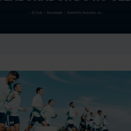
igurarlas o rechazar su uso pulsando el botón “Configurar”. Pue
El Club
Actualidad
Scientiffic Nutrition, novo Suplemento Deportivo Oficial colaborador do RC Celta
Inicio
Preferencias
Estadística
Permitir la selección
Permiti