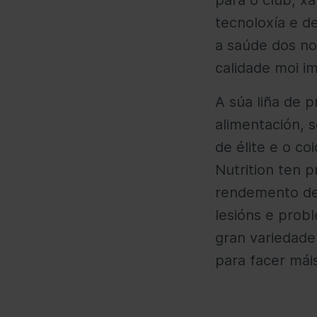
para o club, xa
tecnoloxía e d
a saúde dos no
calidade moi im
A súa liña de 
alimentación, 
de élite e o co
Nutrition ten 
rendemento de
lesións e prob
gran variedade
para facer máis