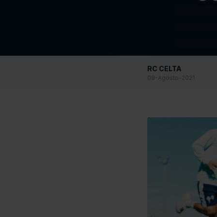
botón “Aceptar” o conf
información
aquí
.
Selección
Necesario
de
consentimiento
RC CELTA
09-Agosto-2021
Rechazar