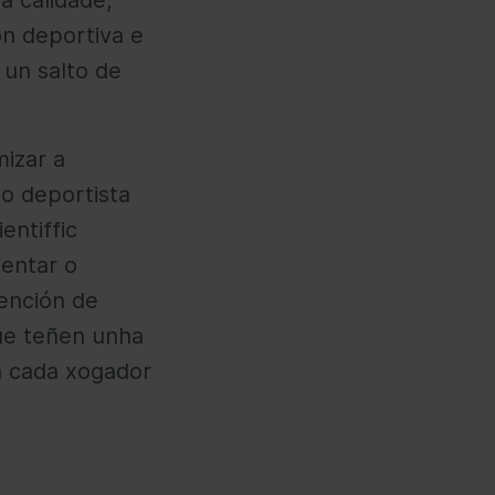
a calidade,
ón deportiva e
 un salto de
izar a
o deportista
entiffic
mentar o
ención de
ue teñen unha
en cada xogador