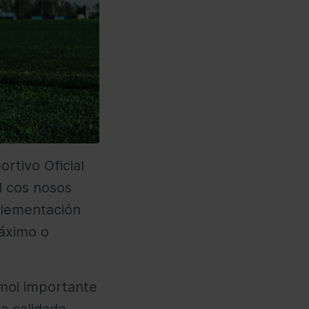
rtivo Oficial
l cos nosos
plementación
máximo o
“moi importante