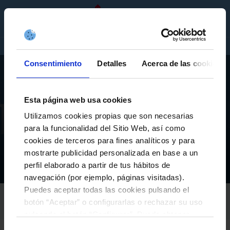
GL
ENTRADAS
TENDA
EMPRESAS
Consentimiento
Detalles
Acerca de las cookies
Esta página web usa cookies
Utilizamos cookies propias que son necesarias
A CANTEIRA
para la funcionalidad del Sitio Web, así como
HORARIOS DE A CANTEIRA DO CELTA (9 E 10 DE
cookies de terceros para fines analíticos y para
MAIO)
mostrarte publicidad personalizada en base a un
perfil elaborado a partir de tus hábitos de
Novidades da Fundación
A Canteira
Horarios de A Canteira do Celta (9 e 10 de maio)
Inicio
navegación (por ejemplo, páginas visitadas).
Puedes aceptar todas las cookies pulsando el
RC CELTA
botón “Aceptar” o configurarlas o rechazar su uso
08-Maio-2026
pulsando el botón “Configurar”. Puede obtener
más información
aquí
.