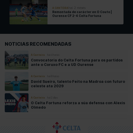
hai 2 meses
A CANTEIRA
Remontada de carácter en O Couto |
Ourense CF 2-4 Celta Fortuna
NOTICIAS RECOMENDADAS
A Canteira
hai 4 horas
Convocatoria do Celta Fortuna para os partidos
ante o Coruxo FC e a UD Ourense
A Canteira
hai 8 horas
David Sueiro, talento Feito na Madroa con futuro
celeste ata 2029
A Canteira
hai 2 días
O Celta Fortuna reforza a súa defensa con Alexis
Olmedo