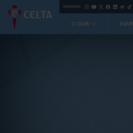
SÍGUENOS
O CLUB
EQUI
Información económica, orzamentaria e estatística
Información institucional, organizativa e de planificación