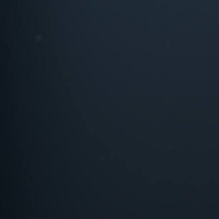
INFUT 2019
Compromiso ambiental
Cumprimento e bo goberno