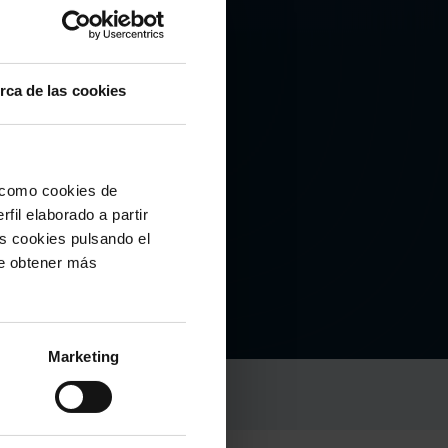
rca de las cookies
RA DO
í como cookies de
fil elaborado a partir
ÑO)
as cookies pulsando el
de obtener más
Marketing