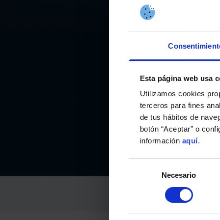
Consentimient
Esta página web usa c
PROG
Utilizamos cookies pro
terceros para fines ana
CE
de tus hábitos de nave
botón “Aceptar” o conf
información
aquí
.
Selección
Necesario
de
consentimiento
RC CELTA
08-Xuño-2026