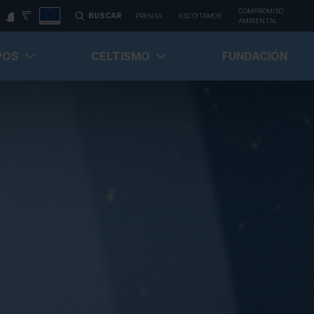
COMPROMISO
BUSCAR
PRENSA
ESCOITAMOS
AMBIENTAL
POS
CELTISMO
FUNDACIÓN
Carné Celtista
Carné Celtista Abonado