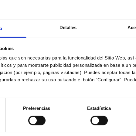
Detalles
Ace
o
A CANTEIRA
ookies
RAMACIÓN DE A CANTEI
pias que son necesarias para la funcionalidad del Sitio Web, as
líticos y para mostrarte publicidad personalizada en base a un per
LTA (DO 8 AO 14 DE XU
gación (por ejemplo, páginas visitadas). Puedes aceptar todas l
igurarlas o rechazar su uso pulsando el botón “Configurar”. Pue
Novidades da Fundación
A Canteira
Programación de A Canteira do Celta (do 8 ao 14 de xuño)
Inicio
Preferencias
Estadística