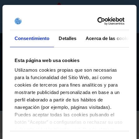
GL
ENTRADAS
TENDA
EMPRESAS
Consentimiento
Detalles
Acerca de las cookies
Esta página web usa cookies
O CLUB
Utilizamos cookies propias que son necesarias
O RC CELTA E O CONCELLO DE VIGO IMPULSAN A
para la funcionalidad del Sitio Web, así como
CULTURA CUN ACORDO PARA CELEBRAR
cookies de terceros para fines analíticos y para
CONCERTOS EN ABANCA BALAÍDOS
mostrarte publicidad personalizada en base a un
perfil elaborado a partir de tus hábitos de
El Club
Actualidad
O RC Celta e o Concello de Vigo impulsan a cultura cun acordo para celebrar concertos en Abanca Balaídos
Inicio
navegación (por ejemplo, páginas visitadas).
Puedes aceptar todas las cookies pulsando el
RC CELTA
botón “Aceptar” o configurarlas o rechazar su uso
25-Novembro-2024
pulsando el botón “Configurar”. Puede obtener
más información
aquí
.