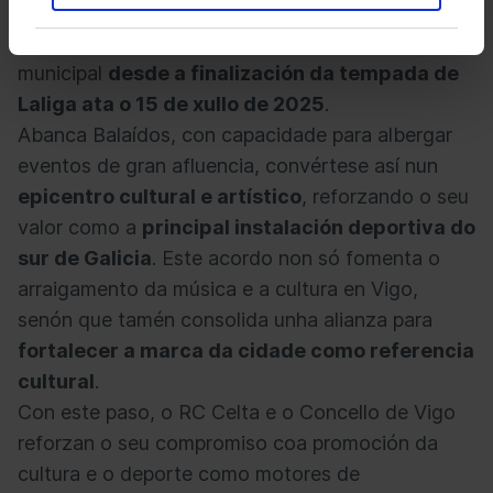
convenio que permitirá á entidade deportiva
organizar eventos musicais na instalación
municipal
desde a finalización da tempada de
Laliga ata o 15 de xullo de 2025
.
Abanca Balaídos, con capacidade para albergar
eventos de gran afluencia, convértese así nun
epicentro cultural e artístico
, reforzando o seu
valor como a
principal instalación deportiva do
sur de Galicia
. Este acordo non só fomenta o
arraigamento da música e a cultura en Vigo,
senón que tamén consolida unha alianza para
fortalecer a marca da cidade como referencia
cultural
.
Con este paso, o RC Celta e o Concello de Vigo
reforzan o seu compromiso coa promoción da
cultura e o deporte como motores de