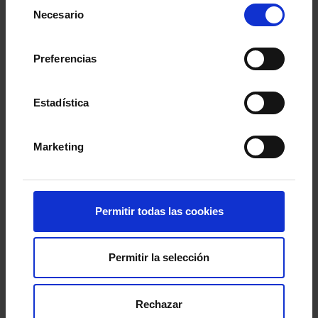
Selección
Necesario
de
consentimiento
Preferencias
Estadística
Marketing
Permitir todas las cookies
O RC Celta e o Concello de Vigo asinaron esta
tarde
un acordo que autoriza a celebración de
Permitir la selección
concertos no estadio de Abanca Balaídos
. A
presidenta do RC Celta, Marián Mouriño, e o
Rechazar
alcalde de Vigo, Abel Caballero, selaron o