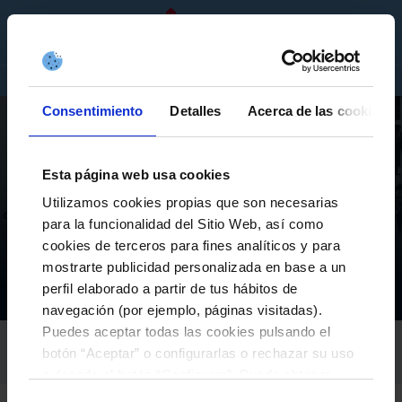
GL
ENTRADAS
TENDA
EMPRESAS
Consentimiento
Detalles
Acerca de las cookies
Esta página web usa cookies
Utilizamos cookies propias que son necesarias
PRIMEIRO EQUIPO
para la funcionalidad del Sitio Web, así como
FRAN BELTRÁN ALCANZA OS 150 PARTIDOS NA SÚA
cookies de terceros para fines analíticos y para
PRIMEIRA CAPITANÍA DE INICIO
mostrarte publicidad personalizada en base a un
perfil elaborado a partir de tus hábitos de
Equipos
Primer equipo
Actualidad
Fran Beltrán alcanza os 150 partidos na súa primeira capitanía de inicio
Inicio
navegación (por ejemplo, páginas visitadas).
Puedes aceptar todas las cookies pulsando el
RC CELTA
botón “Aceptar” o configurarlas o rechazar su uso
14-Novembro-2022
pulsando el botón “Configurar”. Puede obtener
más información
aquí
.