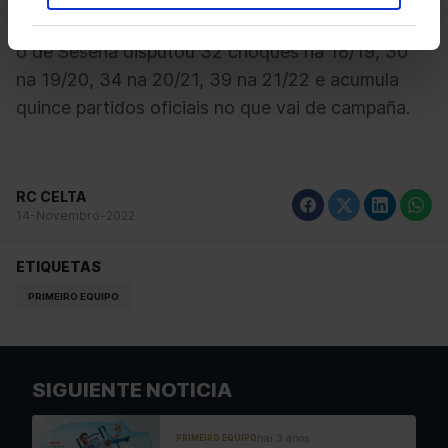
goles anotados. Na desagregación por tempadas,
o de Seseña disputou 32 choques na 18/19, 30
na 19/20, 34 na 20/21, 39 na 21/22 e acumula
quince partidos oficiais no que vai de campaña.
RC CELTA
14-Novembro-2022
ETIQUETAS
PRIMEIRO EQUIPO
SIGUIENTE NOTICIA
hai 3 anos
PRIMEIRO EQUIPO