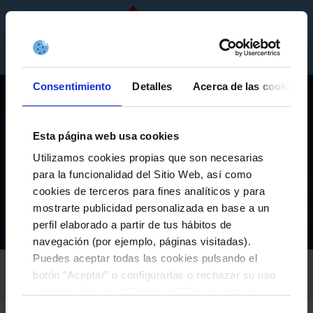
GL
ENTRADAS
TENDA
EMPRESAS
Consentimiento
Detalles
Acerca de las cookies
Esta página web usa cookies
Utilizamos cookies propias que son necesarias
CELTISMO
para la funcionalidad del Sitio Web, así como
A FAMILIA CELESTE SEGUE CRECENDO COA PEÑA
cookies de terceros para fines analíticos y para
OLIVEIRA DE TEIS
mostrarte publicidad personalizada en base a un
perfil elaborado a partir de tus hábitos de
El Club
Actualidad
A familia celeste segue crecendo coa Peña Oliveira de Teis
Inicio
navegación (por ejemplo, páginas visitadas).
Puedes aceptar todas las cookies pulsando el
RC CELTA
botón “Aceptar” o configurarlas o rechazar su uso
07-Maio-2026
pulsando el botón “Configurar”. Puede obtener
más información
aquí
.