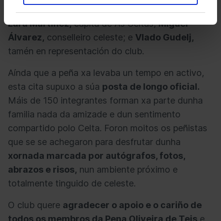
equipo;
Joel López,
por parte da Celta Fortuna;
Lara Martínez,
capitá de As Celtas;
Miguel
Álvarez,
conselleiro celeste; e
Vlado Gudelj,
tamén en representación do club.
Aínda que a peña xa levaba un tempo en activo,
esta cita supuxo a súa
posta de longo oficial.
Máis de 150 integrantes forman xa parte dunha
familia nada da amizade e dun sentimento
compartido polo Celta. Foron moitos os peñistas
que se se achegaron para desfrutar dunha
xornada marcada por autógrafos, fotos,
abrazos e risos,
nun ambiente próximo e
totalmente tinguido de celeste.
O club quere
agradecer o apoio e o cariño de
todos os membros da Pena Oliveira de Teis
e